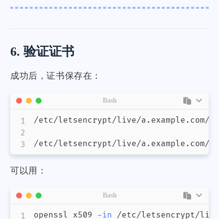
6. 验证证书
成功后，证书保存在：
Bash
/etc/letsencrypt/live/a.example.com/fu
/etc/letsencrypt/live/a.example.com/p
可以用：
Bash
openssl x509 
-in
 /etc/letsencrypt/liv