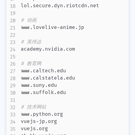
lol.secure.dyn.riotcdn.net

# 动画
www.lovelive-anime.jp

# 英伟达
academy.nvidia.com

# 教育网
www.caltech.edu

www.calstatela.edu

www.suny.edu

www.suffolk.edu

# 技术网站
www.python.org

vuejs-jp.org

vuejs.org
