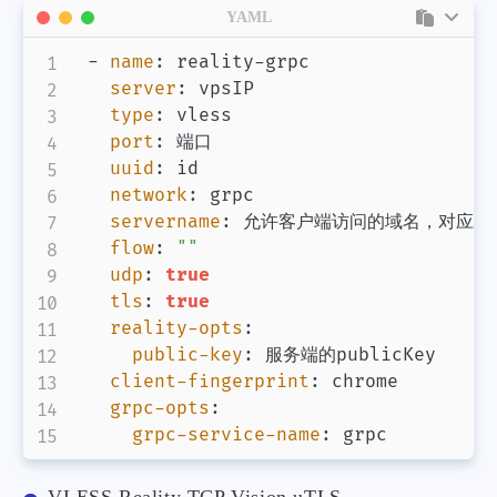
YAML
-
name
:
 reality
-
grpc

server
:
 vpsIP

type
:
 vless

port
:
 端口

uuid
:
 id

network
:
 grpc

servername
:
 允许客户端访问的域名，对应的是服务
flow
:
""
udp
:
true
tls
:
true
reality-opts
:
public-key
:
 服务端的publicKey

client-fingerprint
:
 chrome

grpc-opts
:
grpc-service-name
:
 grpc