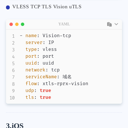
VLESS TCP TLS Vision uTLS
YAML
-
name
:
 Vision
-
tcp

server
:
 IP

type
:
 vless

port
:
 port

uuid
:
 uuid

network
:
 tcp

serviceName
:
 域名

flow
:
 xtls
-
rprx
-
vision

udp
:
true
tls
:
true
3.iOS