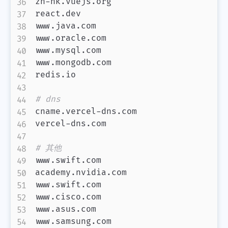
zh-hk.vuejs.org

react.dev

www.java.com

www.oracle.com

www.mysql.com

www.mongodb.com

redis.io

# dns
cname.vercel-dns.com

vercel-dns.com

# 其他
www.swift.com

academy.nvidia.com

www.swift.com

www.cisco.com

www.asus.com

www.samsung.com
