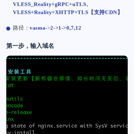
VLESS_Reality+gRPC+uTLS、
VLESS+Reality+XHTTP+TLS【支持CDN】
路径：
vasma
->
2->1->0,7,12
第一步，输入域名