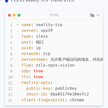
VLESS Reality TCP Vision uTLS
YAML
-
name
:
 reality
-
tcp

server
:
 vpsIP

type
:
 vless

port
:
 端口

uuid
:
 ip

network
:
 tcp

servername
:
 允许客户端访问的域名，对应的是服务端
flow
:
 xtls
-
rprx
-
vision

udp
:
true
tls
:
true
reality-opts
:
public-key
:
 publicKey

short-id
:
 6ba85179e30d4fc2

client-fingerprint
:
 chrome