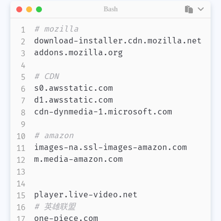
Bash
# mozilla
download-installer.cdn.mozilla.net

addons.mozilla.org

# CDN
s0.awsstatic.com

d1.awsstatic.com

cdn-dynmedia-1.microsoft.com

# amazon
images-na.ssl-images-amazon.com

m.media-amazon.com

# 英雄联盟
one-piece.com
