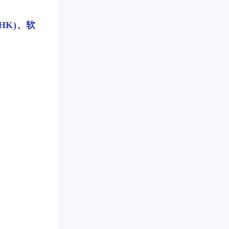
fig file &gt; EOF</p><p>
```</p><p>其中关键错误
文件是：</p><p>```text
HK)、软
</p><p>/etc/v2ray-agent/
xray/conf/02_VLESS_TC
P_inbounds.json</p><p>
```</p><p>表现为 Xray
读取该 JSON 时遇到 EO
F，疑似配置文件为空或
写入不完整。</p><p>或
许可考虑在配置生成失
败时避免覆盖原配置，
或在启动 Xray 前增加 J
SON 完整性检查。</p>