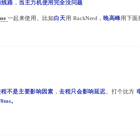
质线路
，
当主力机使用完全没问题
ne
一起来使用。比如
白天
用 RackNerd，
晚高峰
用下面
标签
寻找感兴趣的领域
11
3
1
7
1
VPS
软银
白嫖
CMI
Tuic
去程不是主要影响因素
，
去程只会影响延迟
。打个比方
网页回
0ms。
页重新
刷屏，
在输入脚
2026-