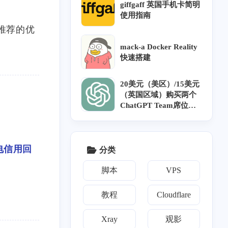
9.108.133, ...</p><p>Co
with SNI</p><p>```</p><
giffgaff 英国手机卡简明
nnecting to <a target="_b
p>实际 Reality 配置使用
使用指南
lank" href="http://raw.git
的是带 SNI 的 <code>ser
推荐的优
hubusercontent.com">ra
verName</code>。因此
w.githubusercontent.com
某些域名会被误判为证
mack-a Docker Reality
</a> (<a target="_blank"
书长度不足。</p><p>例
快速搭建
href="http://raw.githubus
子：</p><p>```text</p><
ercontent.com">raw.gith
p><a target="_blank" hre
20美元（美区）/15美元
ubusercontent.com</a>)|
f="http://addons.mozilla.
（英国区域）购买两个
185.199.109.133|:443...
org">addons.mozilla.org
ChatGPT Team席位
connected.</p><p>就没
</a></p><p>without SNI:
（优惠2年）
有任何反映了，想问一
2843</p><p>with SNI: 4
下这是什么原因，谢谢
085</p><p>```</p><p>```
5
6
25
1
CN2 GIA
AS4837
教程
AS9929
</p>
text</p><p><a target="_b
电信用回
分类
lank" href="http://downlo
ad-installer.cdn.mozilla.n
脚本
VPS
et">download-installer.cd
n.mozilla.net</a></p><p>
without SNI: 2646</p><p
教程
Cloudflare
>with SNI: 4316</p><p>`
``</p><p>这两个域名的
Xray
观影
<code>with SNI</code>