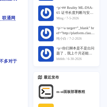
有恶意刷屏，感谢谅解
</p><p>我在输入脚本之
<p>## Reality ML-DSA-
后，反馈</p><p>--2026-
65 证书长度判断与安装
07-10 01:24:10-- <a targ
失败问题反馈</p><p>##
动、联通网
Ming /
7-5-2026
et="_blank" href="https://
# 1. ML-DSA-65 证书长
raw.githubusercontent.co
度判断疑似误取 without
<p><a target="_blank" hr
m/mack-a/v2ray-agent/m
SNI 结果</p><p>脚本当
ef="http://platform.claud
aster/install.sh">https://ra
前逻辑疑似使用了第一
e.com">platform.claude.
纯小白 /
7-2-2026
w.githubusercontent.co
条证书链长度：</p><p>
com</a>克劳德有没有，
m/mack-a/v2ray-agent/m
```bash</p><p>xray tls pi
如何注册使用？</p>
<p>你们脚本是不是出问
aster/install.sh</a></p><p
ng "${realityServerNam
题了，我上个月还能
>Resolving <a target="_b
e}:${realityDomainPort}"
用，今天用无域名一键
hhhhh /
6-30-2026
数不多对于
lank" href="http://raw.git
\</p><p> | grep "Certifica
安装得到的vless 用不
hubusercontent.com">ra
te chain's total length:" \
了，哎</p>
w.githubusercontent.com
</p><p> | awk '{print
最近发布
</a> (<a target="_blank"
$5}' \</p><p> | head -1</
href="http://raw.githubus
p><p>```</p><p>但 <cod
ercontent.com">raw.gith
e>xray tls ping</code>
m-ui面板部署教程
ubusercontent.com</a
会同时输出：</p><p>```
>)... 185.199.109.133, 1
text</p><p>Pinging with
85.199.111.133, 185.19
out SNI</p><p>Pinging