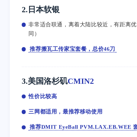
target="_blank"
<p>## Reality ML-DSA-65 证
<p><a target="_blank"
2.日本软银
href="https://raw.github
书长度判断与安装失败问题
href="http://platform.cl
ntent.com/mack-a/v2ray
反馈</p><p>### 1. ML-DSA-
m">platform.claude.co
agent/master/install.sh">
非常适合联通，离着大陆比较近，有距离优
7-5-2026
7-2-2026
65 证书长度判断疑似误取
克劳德有没有，如何
/raw.githubusercontent
同）
without SNI 结果</p><p>脚
用？</p>
ck-a/v2ray-
本当前逻辑疑似使用了第一
stonewu
stonewu
agent/master/install.sh</
推荐搬瓦工传家宝套餐，总价46刀
条证书链长度：</p>
</p><p>Resolving <a
<p>你们脚本是不是出问题
<p>想问一下为什么我
<p>```bash</p><p>xray tls
target="_blank"
了，我上个月还能用，今天
加载在Clash中只有全
ping
href="http://raw.githubu
用无域名一键安装得到的
规则，是vps的问题吗</
"${realityServerName}:${reali
6-30-2026
6-29-2026
tent.com">raw.githubuse
vless 用不了，哎</p>
3.美国洛杉矶
CMIN2
tyDomainPort}" \</p><p> |
nt.com</a> (<a
grep "Certificate chain's total
target="_blank"
length:" \</p><p> | awk
性价比较高
href="http://raw.githubu
'{print $5}' \</p><p> | head
tent.com">raw.githubuse
-1</p><p>```</p><p>但
三网都适用，最推荐移动使用
nt.com</a>)...
<code>xray tls ping</code> 会
185.199.109.133,
同时输出：</p>
185.199.111.133,
推荐DMIT EyeBall PVM.LAX.EB.WE
<p>```text</p><p>Pinging
185.199.108.133, ...</p