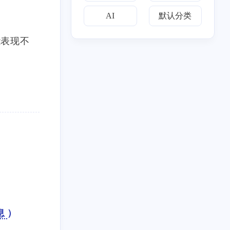
结果均超过 3500，但脚
AI
默认分类
本仍提示：</p><p>```te
xt</p><p>目标域名支持
能表现不
X25519MLKEM768，但
是证书的长度不足，忽
略ML-DSA-65。</p><p>
```</p><p>### 2. 安装失
败后 Xray 配置文件疑似
五月 2026
十月 2025
损坏</p><p>使用 <code
2
1
>one-piece.com</code>
篇
篇
作为 Reality 目标域名安
装时，脚本在生成 ML-
五月 2025
二月 2025
DSA-65 阶段出现：</p>
1
1
<p>```text</p><p>parse e
篇
篇
rror: Expected value befo
re ',' at line 4, column 19
三月 2024
二月 2024
</p><p>```</p><p>随后
1
1
篇
篇
Xray 启动失败。</p><p
>手动执行：</p><p>```b
息
）
ash</p><p>/etc/v2ray-ag
九月 2023
七月 2023
ent/xray/xray -confdir /et