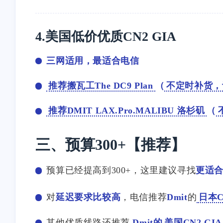
without SNI</p><p>Pinging
<p>Connecting to <a
with SNI</p><p>```</p><p>
target="_blank"
实际 Reality 配置使用的是带
href="http://raw.githubu
4.美国低价优质CN2 GIA
SNI 的
tent.com">raw.githubuse
<code>serverName</code>。
nt.com</a> (<a
三网适用，最适合电信
因此某些域名会被误判为证
target="_blank"
书长度不足。</p><p>例子：
href="http://raw.githubu
推荐搬瓦工The DC9 Plan
（
不定时补货，
</p><p>```text</p><p><a
tent.com">raw.githubuse
target="_blank"
nt.com</a>)|185.199.109
href="http://addons.mozilla.or
推荐DMIT LAX.Pro.MALIBU 洛杉矶
（
443... connected.</p
g">addons.mozilla.org</a>
有任何反映了，想问
</p><p>without SNI:
是什么原因，谢谢</p>
三、预算300+【推荐】
2843</p><p>with SNI:
4085</p><p>```</p>
<p>```text</p><p><a
预算已经提高到300+，这里建议寻找
更适
target="_blank"
href="http://download-
对
延迟要求比较高
，电信推荐
Dmit
的
日本C
installer.cdn.mozilla.net">dow
nload-
其他优质线路还推荐
Dmit的
美国CN2 GIA