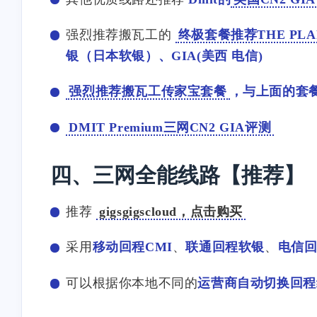
installer.cdn.mozilla.net</a>
</p><p>without SNI:
强烈推荐搬瓦工的
终极套餐推荐THE PLAN
2646</p><p>with SNI:
银（日本软银）、GIA(美西 电信)
4316</p><p>```</p><p>这两
个域名的 <code>with
强烈推荐搬瓦工传家宝套餐
，与上面的套
SNI</code> 结果均超过
3500，但脚本仍提示：</p>
DMIT Premium三网CN2 GIA评测
<p>```text</p><p>目标域名
支持X25519MLKEM768，但
是证书的长度不足，忽略
四、三网全能线路【推荐】
ML-DSA-65。</p>
<p>```</p><p>### 2. 安装失
推荐
gigsgigscloud，点击购买
败后 Xray 配置文件疑似损坏
</p><p>使用 <code>one-
采用
移动回程CMI
、
联通回程软银
、
电信回
piece.com</code> 作为
Reality 目标域名安装时，脚
本在生成 ML-DSA-65 阶段
可以根据你本地不同的
运营商自动切换回程
出现：</p><p>```text</p>
<p>parse error: Expected