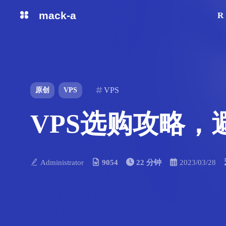
mack-a
R
防封快速搭建
Reality 自选域名
分流中转教程
Tuic安装
VPS
原创
VPS
Hysteria2安装
注意事项
VPS选购攻略，
快速搭建
订阅使用
异常处理
Administrator
9054
22 分钟
2023/03/28
AS4837
CN2 GIA
软银
AS9929
CMI