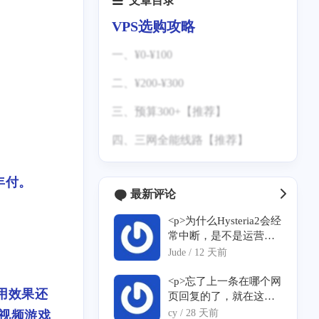
文章目录
VPS选购攻略
一、¥0-¥100
二、¥200-¥300
三、预算300+【推荐】
1.联通AS9929(AS10099)
四、三网全能线路【推荐】
2.日本软银
3.美国洛杉矶CMIN2
年付。
最新评论
4.美国低价优质CN2 GIA
<p>为什么Hysteria2会经
常中断，是不是运营商
针对了？</p>
Jude /
12 天前
<p>忘了上一条在哪个网
使用效果还
页回复的了，就在这个
网页重新留言一下，没
cy /
28 天前
视频游戏