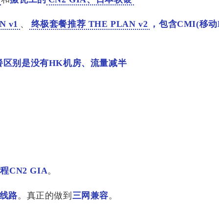
 v1
、
终极套餐推荐 THE PLAN v2
，包含CMI(移动
餐区别是没有HK机房、流量减半
程CN2 GIA
。
线路
。真正的做到
三网兼容
。