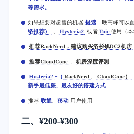
等需求。
如果想要对超售的机器
提速
，晚高峰可以
络推荐）
、
Hysteria2
或者
Tuic
使用（本
推荐RackNerd，建议购买洛杉矶DC2机房
推荐CloudCone
，
机房深度评测
Hysteria2
+（
RackNerd
、
CloudCone）
新手最低廉、最友好的搭建方式
推荐
联通
、
移动
用户使用
二、¥200-¥300