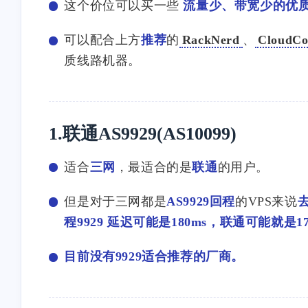
这个价位可以买一些
流量少、带宽少的优
可以配合上方
推荐
的
RackNerd
、
CloudCo
质线路机器。
互动
最近评论
1.联通AS9929(AS10099)
适合
三网
，最适合的是
联通
的用户。
stonewu
stonewu
但是对于三网都是
AS9929回程
的VPS来说
<p>为什么Hysteria2会经常中
<p>忘了上一条在哪个
程9929 延迟可能是180ms，联通可能就是17
断，是不是运营商针对了？
复的了，就在这个网
</p>
留言一下，没有恶意
12 天前
28 天前
目前没有9929适合推荐的厂商。
感谢谅解</p><p>我
本之后，反馈</p><p>--
07-10 01:24:10-- <a
stonewu
stonewu