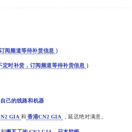
1
3
篇
篇
sercon
六月 2023
五月 2023
2
3
rconte
篇
篇
sercon
订阅频道等待补货信息
）
rconte
.133|:
不定时补货，订阅频道等待补货信息
）
><p>就没
一下这
合自己的线路和机器
N2 GIA
和
香港CN2 GIA
，延迟绝对满意。
和
搬瓦工的
CN2 GIA、日本软银