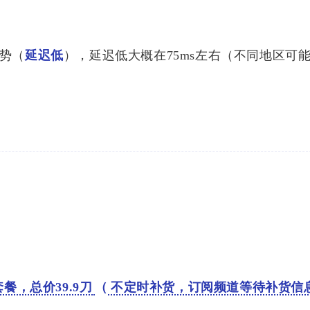
userco
aude.co
-
m</a>
https:/
势（
延迟低
），延迟低大概在75ms左右（不同地区可
注册使
.com/ma
a>
的订阅
七月 2026
六月 2026
1
1
局没有
篇
篇
sercon
p>
rconte
八月 2025
七月 2025
1
3
篇
篇
sercon
rconte
一月 2025
五月 2024
1
1
篇
篇
E 套餐，总价39.9刀
（
不定时补货，订阅频道等待补货信
十一月 2023
十月 2023
>