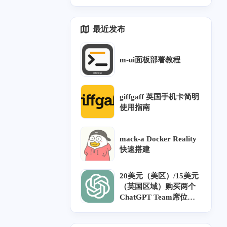
hubusercontent.com">ra
te chain's total length:" \
了，哎</p>
w.githubusercontent.com
</p><p> | awk '{print
最近发布
</a> (<a target="_blank"
$5}' \</p><p> | head -1</
href="http://raw.githubus
p><p>```</p><p>但 <cod
ercontent.com">raw.gith
e>xray tls ping</code>
m-ui面板部署教程
ubusercontent.com</a
会同时输出：</p><p>```
>)... 185.199.109.133, 1
text</p><p>Pinging with
85.199.111.133, 185.19
out SNI</p><p>Pinging
9.108.133, ...</p><p>Co
with SNI</p><p>```</p><
giffgaff 英国手机卡简明
nnecting to <a target="_b
p>实际 Reality 配置使用
使用指南
lank" href="http://raw.git
的是带 SNI 的 <code>ser
hubusercontent.com">ra
verName</code>。因此
w.githubusercontent.com
某些域名会被误判为证
mack-a Docker Reality
</a> (<a target="_blank"
书长度不足。</p><p>例
快速搭建
href="http://raw.githubus
子：</p><p>```text</p><
五月 2026
十月 2025
ercontent.com">raw.gith
p><a target="_blank" hre
2
1
20美元（美区）/15美元
篇
篇
ubusercontent.com</a>)|
f="http://addons.mozilla.
（英国区域）购买两个
185.199.109.133|:443...
org">addons.mozilla.org
ChatGPT Team席位
connected.</p><p>就没
</a></p><p>without SNI:
五月 2025
二月 2025
（优惠2年）
有任何反映了，想问一
2843</p><p>with SNI: 4
1
1
篇
篇
下这是什么原因，谢谢
085</p><p>```</p><p>```