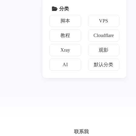
</p>
text</p><p><a target="_b
分类
lank" href="http://downlo
三月 2024
二月 2024
ad-installer.cdn.mozilla.n
1
1
篇
篇
脚本
VPS
et">download-installer.cd
n.mozilla.net</a></p><p>
without SNI: 2646</p><p
教程
Cloudflare
九月 2023
七月 2023
>with SNI: 4316</p><p>`
1
3
篇
篇
``</p><p>这两个域名的
Xray
观影
<code>with SNI</code>
结果均超过 3500，但脚
四月 2023
三月 2023
AI
默认分类
本仍提示：</p><p>```te
3
12
篇
篇
xt</p><p>目标域名支持
X25519MLKEM768，但
是证书的长度不足，忽
略ML-DSA-65。</p><p>
```</p><p>### 2. 安装失
败后 Xray 配置文件疑似
损坏</p><p>使用 <code
>one-piece.com</code>
作为 Reality 目标域名安
装时，脚本在生成 ML-
联系我