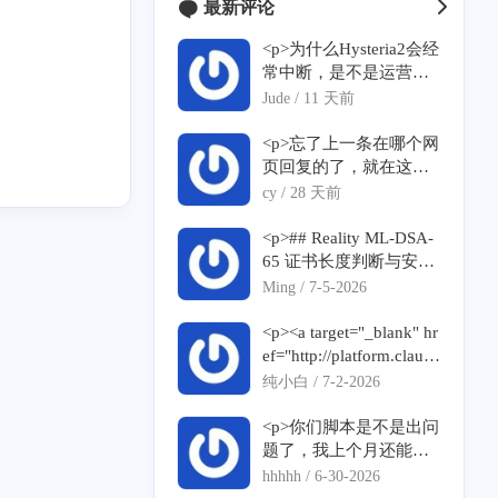
最新评论
<p>为什么Hysteria2会经
常中断，是不是运营商
针对了？</p>
Jude /
11 天前
<p>忘了上一条在哪个网
页回复的了，就在这个
网页重新留言一下，没
cy /
28 天前
有恶意刷屏，感谢谅解
</p><p>我在输入脚本之
<p>## Reality ML-DSA-
后，反馈</p><p>--2026-
65 证书长度判断与安装
07-10 01:24:10-- <a targ
失败问题反馈</p><p>##
Ming /
7-5-2026
et="_blank" href="https://
# 1. ML-DSA-65 证书长
raw.githubusercontent.co
度判断疑似误取 without
<p><a target="_blank" hr
m/mack-a/v2ray-agent/m
SNI 结果</p><p>脚本当
ef="http://platform.claud
aster/install.sh">https://ra
前逻辑疑似使用了第一
e.com">platform.claude.
纯小白 /
7-2-2026
w.githubusercontent.co
条证书链长度：</p><p>
com</a>克劳德有没有，
m/mack-a/v2ray-agent/m
```bash</p><p>xray tls pi
如何注册使用？</p>
<p>你们脚本是不是出问
aster/install.sh</a></p><p
ng "${realityServerNam
5
6
25
1
题了，我上个月还能
CN2 GIA
AS4837
教程
AS9929
>Resolving <a target="_b
e}:${realityDomainPort}"
用，今天用无域名一键
hhhhh /
6-30-2026
lank" href="http://raw.git
\</p><p> | grep "Certifica
安装得到的vless 用不