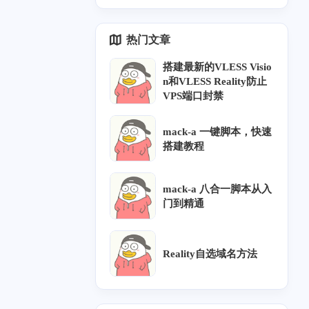
hubusercontent.com">ra
te chain's total length:" \
了，哎</p>
5
6
25
1
CN2 GIA
AS4837
教程
AS9929
w.githubusercontent.com
</p><p> | awk '{print
热门文章
</a> (<a target="_blank"
$5}' \</p><p> | head -1</
href="http://raw.githubus
p><p>```</p><p>但 <cod
搭建最新的VLESS Visio
ercontent.com">raw.gith
e>xray tls ping</code>
n和VLESS Reality防止
ubusercontent.com</a
会同时输出：</p><p>```
VPS端口封禁
>)... 185.199.109.133, 1
text</p><p>Pinging with
85.199.111.133, 185.19
out SNI</p><p>Pinging
9.108.133, ...</p><p>Co
with SNI</p><p>```</p><
mack-a 一键脚本，快速
nnecting to <a target="_b
p>实际 Reality 配置使用
搭建教程
lank" href="http://raw.git
的是带 SNI 的 <code>ser
hubusercontent.com">ra
verName</code>。因此
w.githubusercontent.com
某些域名会被误判为证
mack-a 八合一脚本从入
</a> (<a target="_blank"
书长度不足。</p><p>例
门到精通
href="http://raw.githubus
子：</p><p>```text</p><
ercontent.com">raw.gith
p><a target="_blank" hre
ubusercontent.com</a>)|
f="http://addons.mozilla.
Reality自选域名方法
185.199.109.133|:443...
org">addons.mozilla.org
connected.</p><p>就没
</a></p><p>without SNI:
五月 2026
十月 2025
有任何反映了，想问一
2843</p><p>with SNI: 4
2
1
篇
篇
下这是什么原因，谢谢
085</p><p>```</p><p>```