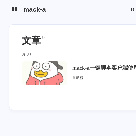
mack-a
R
防封快速搭建
Reality 自选域名
61
文章
分流中转教程
Tuic安装
2023
Hysteria2安装
注意事项
mack-a一键脚本客户端使
快速搭建
订阅使用
教程
异常处理
AS4837
CN2 GIA
软银
AS9929
CMI