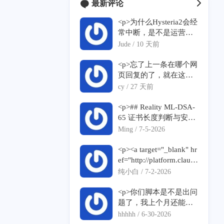
最新评论
<p>为什么Hysteria2会经
常中断，是不是运营商
针对了？</p>
Jude /
10 天前
<p>忘了上一条在哪个网
页回复的了，就在这个
网页重新留言一下，没
cy /
27 天前
有恶意刷屏，感谢谅解
</p><p>我在输入脚本之
<p>## Reality ML-DSA-
后，反馈</p><p>--2026-
65 证书长度判断与安装
07-10 01:24:10-- <a targ
失败问题反馈</p><p>##
Ming /
7-5-2026
et="_blank" href="https://
# 1. ML-DSA-65 证书长
raw.githubusercontent.co
度判断疑似误取 without
<p><a target="_blank" hr
m/mack-a/v2ray-agent/m
SNI 结果</p><p>脚本当
ef="http://platform.claud
aster/install.sh">https://ra
前逻辑疑似使用了第一
e.com">platform.claude.
纯小白 /
7-2-2026
w.githubusercontent.co
条证书链长度：</p><p>
com</a>克劳德有没有，
m/mack-a/v2ray-agent/m
```bash</p><p>xray tls pi
如何注册使用？</p>
<p>你们脚本是不是出问
aster/install.sh</a></p><p
ng "${realityServerNam
题了，我上个月还能
>Resolving <a target="_b
e}:${realityDomainPort}"
用，今天用无域名一键
hhhhh /
6-30-2026
lank" href="http://raw.git
\</p><p> | grep "Certifica
安装得到的vless 用不