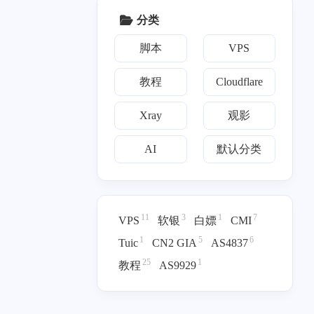
</p>
text</p><p><a target="_b
分类
lank" href="http://downlo
五月 2025
二月 2025
ad-installer.cdn.mozilla.n
1
1
篇
篇
脚本
VPS
et">download-installer.cd
n.mozilla.net</a></p><p>
without SNI: 2646</p><p
教程
Cloudflare
三月 2024
二月 2024
>with SNI: 4316</p><p>`
1
1
篇
篇
``</p><p>这两个域名的
Xray
观影
<code>with SNI</code>
结果均超过 3500，但脚
九月 2023
七月 2023
AI
默认分类
1
3
本仍提示：</p><p>```te
篇
篇
xt</p><p>目标域名支持
X25519MLKEM768，但
四月 2023
三月 2023
是证书的长度不足，忽
3
12
略ML-DSA-65。</p><p>
篇
篇
11
3
1
7
VPS
软银
白嫖
CMI
```</p><p>### 2. 安装失
1
5
6
Tuic
CN2 GIA
AS4837
败后 Xray 配置文件疑似
损坏</p><p>使用 <code
25
1
教程
AS9929
>one-piece.com</code>
作为 Reality 目标域名安
装时，脚本在生成 ML-