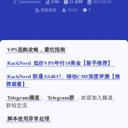
Administrator
6396
15 分钟
2023/06/19
博客独享
55510
7
VPS选购攻略，避坑指南
RackNerd
低价VPS年付10美金【新手推荐】
RackNerd 联通AS4837、移动CMI深度评测【推
荐观看】
Telegram频道
、
Telegram群
，欢迎加入频道、
群组交流
脚本使用异常处理