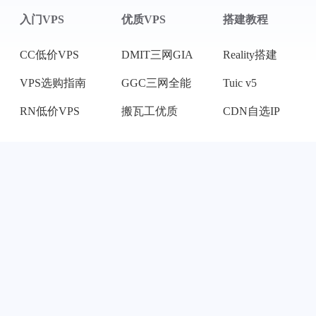
入门VPS
优质VPS
搭建教程
CC低价VPS
DMIT三网GIA
Reality搭建
VPS选购指南
GGC三网全能
Tuic v5
RN低价VPS
搬瓦工优质
CDN自选IP
联系我
GitHub
TG群聊
TG 频道
©2023 - 2026 By mack-a