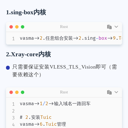
1.sing-box内核
Rust
vasma
->
2
.
任意组合安装
->
2
.
sing
-
box
->
9
.
Tui
2.Xray-core内核
只需要保证安装VLESS_TLS_Vision即可（需
要依赖这个）
Rust
vasma
->
1
/
2
->
输入域名一路回车

# 
2
.
安装
Tuic
vasma
->
6
.
Tuic
管理