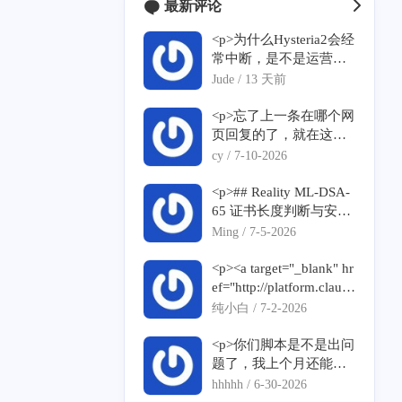
最新评论
<p>为什么Hysteria2会经
常中断，是不是运营商
针对了？</p>
Jude /
13 天前
<p>忘了上一条在哪个网
页回复的了，就在这个
网页重新留言一下，没
cy /
7-10-2026
有恶意刷屏，感谢谅解
</p><p>我在输入脚本之
<p>## Reality ML-DSA-
后，反馈</p><p>--2026-
65 证书长度判断与安装
07-10 01:24:10-- <a targ
失败问题反馈</p><p>##
Ming /
7-5-2026
et="_blank" href="https://
# 1. ML-DSA-65 证书长
raw.githubusercontent.co
度判断疑似误取 without
<p><a target="_blank" hr
m/mack-a/v2ray-agent/m
SNI 结果</p><p>脚本当
ef="http://platform.claud
aster/install.sh">https://ra
前逻辑疑似使用了第一
e.com">platform.claude.
纯小白 /
7-2-2026
w.githubusercontent.co
条证书链长度：</p><p>
com</a>克劳德有没有，
m/mack-a/v2ray-agent/m
```bash</p><p>xray tls pi
如何注册使用？</p>
<p>你们脚本是不是出问
aster/install.sh</a></p><p
ng "${realityServerNam
题了，我上个月还能
>Resolving <a target="_b
e}:${realityDomainPort}"
用，今天用无域名一键
hhhhh /
6-30-2026
lank" href="http://raw.git
\</p><p> | grep "Certifica
安装得到的vless 用不