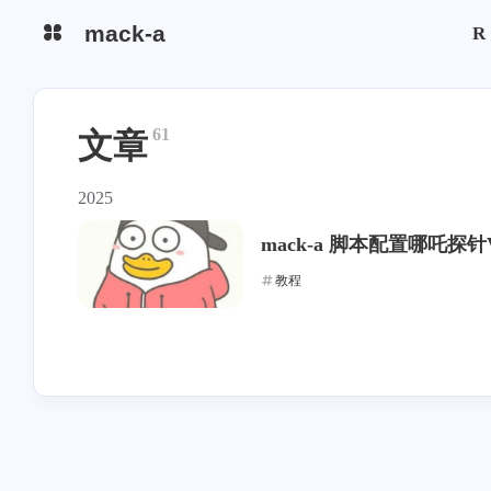
mack-a
R
防封快速搭建
Reality 自选域名
61
文章
分流中转教程
Tuic安装
2025
Hysteria2安装
注意事项
mack-a 脚本配置哪吒探针V
快速搭建
订阅使用
教程
异常处理
AS4837
CN2 GIA
软银
AS9929
CMI