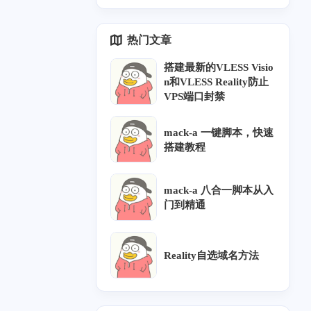
hubusercontent.com">ra
te chain's total length:" \
了，哎</p>
5
6
25
1
CN2 GIA
AS4837
教程
AS9929
w.githubusercontent.com
</p><p> | awk '{print
热门文章
</a> (<a target="_blank"
$5}' \</p><p> | head -1</
href="http://raw.githubus
p><p>```</p><p>但 <cod
搭建最新的VLESS Visio
ercontent.com">raw.gith
e>xray tls ping</code>
n和VLESS Reality防止
ubusercontent.com</a
会同时输出：</p><p>```
VPS端口封禁
>)... 185.199.109.133, 1
text</p><p>Pinging with
85.199.111.133, 185.19
out SNI</p><p>Pinging
9.108.133, ...</p><p>Co
with SNI</p><p>```</p><
mack-a 一键脚本，快速
nnecting to <a target="_b
p>实际 Reality 配置使用
搭建教程
lank" href="http://raw.git
的是带 SNI 的 <code>ser
hubusercontent.com">ra
verName</code>。因此
w.githubusercontent.com
某些域名会被误判为证
mack-a 八合一脚本从入
</a> (<a target="_blank"
书长度不足。</p><p>例
门到精通
href="http://raw.githubus
子：</p><p>```text</p><
ercontent.com">raw.gith
p><a target="_blank" hre
ubusercontent.com</a>)|
f="http://addons.mozilla.
Reality自选域名方法
185.199.109.133|:443...
org">addons.mozilla.org
connected.</p><p>就没
</a></p><p>without SNI:
五月 2026
十月 2025
有任何反映了，想问一
2843</p><p>with SNI: 4
2
1
篇
篇
下这是什么原因，谢谢
085</p><p>```</p><p>```