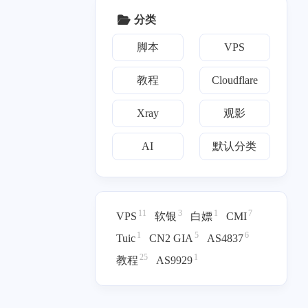
</p>
text</p><p><a target="_b
分类
lank" href="http://downlo
五月 2025
二月 2025
ad-installer.cdn.mozilla.n
1
1
篇
篇
脚本
VPS
et">download-installer.cd
n.mozilla.net</a></p><p>
without SNI: 2646</p><p
教程
Cloudflare
三月 2024
二月 2024
>with SNI: 4316</p><p>`
1
1
篇
篇
``</p><p>这两个域名的
Xray
观影
<code>with SNI</code>
结果均超过 3500，但脚
九月 2023
七月 2023
AI
默认分类
1
3
本仍提示：</p><p>```te
篇
篇
xt</p><p>目标域名支持
X25519MLKEM768，但
四月 2023
三月 2023
是证书的长度不足，忽
3
12
略ML-DSA-65。</p><p>
篇
篇
11
3
1
7
VPS
软银
白嫖
CMI
```</p><p>### 2. 安装失
1
5
6
Tuic
CN2 GIA
AS4837
败后 Xray 配置文件疑似
损坏</p><p>使用 <code
25
1
教程
AS9929
>one-piece.com</code>
作为 Reality 目标域名安
装时，脚本在生成 ML-