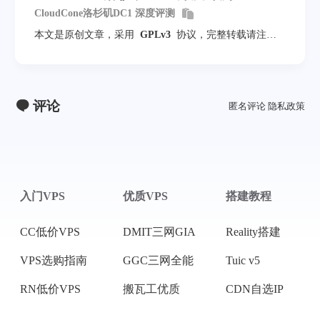
CloudCone洛杉矶DC1 深度评测
本文是原创文章，采用
GPLv3
协议，完整转载请注明
来自
mack-a
评论
匿名评论
隐私政策
入门VPS
优质VPS
搭建教程
CC低价VPS
DMIT三网GIA
Reality搭建
VPS选购指南
GGC三网全能
Tuic v5
RN低价VPS
搬瓦工优质
CDN自选IP