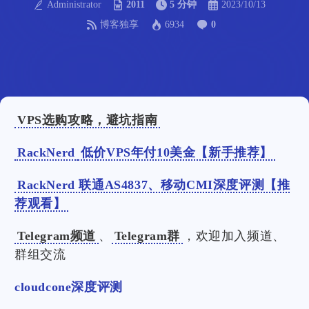
Administrator
2011
5 分钟
2023/10/13
博客独享
6934
0
VPS选购攻略，避坑指南
RackNerd
低价VPS年付10美金【新手推荐】
RackNerd 联通AS4837、移动CMI深度评测【推
荐观看】
Telegram频道
、
Telegram群
，欢迎加入频道、
群组交流
cloudcone深度评测